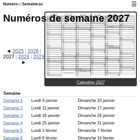
☰
Numero
Semaine
de
.be
Calendrier avec jours fériés et numéro des semaines
Numéros de semaine 2027
À propos de NumeroDeSemaine.be
Confidentialité et cookies
2025
2026
2027
2028
2029
Calendrier 2027
Semaine
Semaine 1
Lundi 4 janvier
Dimanche 10 janvier
Semaine 2
Lundi 11 janvier
Dimanche 17 janvier
Semaine 3
Lundi 18 janvier
Dimanche 24 janvier
Semaine 4
Lundi 25 janvier
Dimanche 31 janvier
Semaine 5
Lundi 1 février
Dimanche 7 février
Semaine 6
Lundi 8 février
Dimanche 14 février