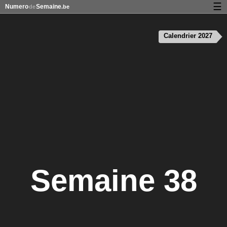
☰
Numero
Semaine
de
.be
Calendrier avec jours fériés et numéro des semaines
Calendrier 2027
À propos de NumeroDeSemaine.be
Confidentialité et cookies
Semaine 38