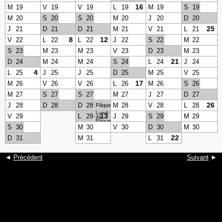
16
M
19
V
19
V
19
L
19
M
19
S
19
M
20
S
20
S
20
M
20
J
20
D
20
25
J
21
D
21
D
21
M
21
V
21
L
21
8
12
V
22
L
22
L
22
J
22
S
22
M
22
S
23
M
23
M
23
V
23
D
23
M
23
21
D
24
M
24
M
24
S
24
L
24
J
24
4
L
25
J
25
J
25
D
25
M
25
V
25
17
M
26
V
26
V
26
L
26
M
26
S
26
M
27
S
27
S
27
M
27
J
27
D
27
26
J
28
D
28
D
28
M
28
V
28
L
28
Pâques
Lundi
13
V
29
L
29
J
29
S
29
M
29
de
Pâques
S
30
M
30
V
30
D
30
M
30
22
D
31
M
31
L
31
◄
Précédent
Suivant
►