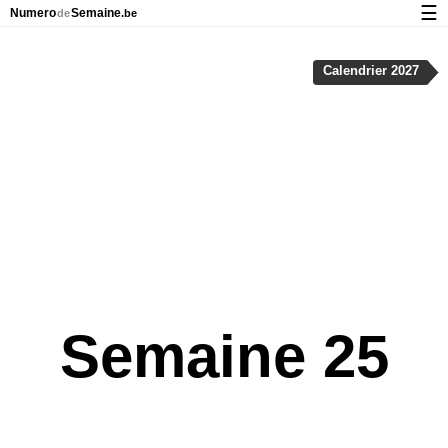
☰
Numero
Semaine
de
.be
Calendrier avec jours fériés et numéro des semaines
Calendrier 2027
À propos de NumeroDeSemaine.be
Confidentialité et cookies
Semaine 25