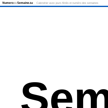
Numero
Semaine
de
.be
Calendrier avec jours fériés et numéro des semaines
Sem