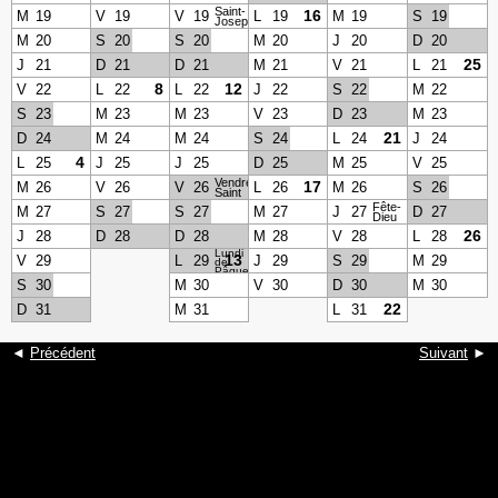
Saint-
16
M
19
V
19
V
19
L
19
M
19
S
19
Joseph
M
20
S
20
S
20
M
20
J
20
D
20
25
J
21
D
21
D
21
M
21
V
21
L
21
8
12
V
22
L
22
L
22
J
22
S
22
M
22
S
23
M
23
M
23
V
23
D
23
M
23
21
D
24
M
24
M
24
S
24
L
24
J
24
4
L
25
J
25
J
25
D
25
M
25
V
25
Vendredi
17
M
26
V
26
V
26
L
26
M
26
S
26
Saint
Fête-
M
27
S
27
S
27
M
27
J
27
D
27
Dieu
26
J
28
D
28
D
28
M
28
V
28
L
28
Lundi
13
V
29
L
29
J
29
S
29
M
29
de
Pâques
S
30
M
30
V
30
D
30
M
30
22
D
31
M
31
L
31
◄
Précédent
Suivant
►