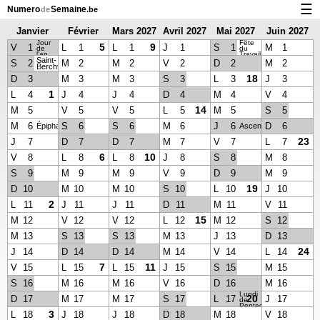
☰
Numero
Semaine
de
.be
Janvier
Février
Mars 2027
Avril 2027
Mai 2027
Juin 2027
Calendrier avec jours fériés et numéro des semaines
Jour
Fête
2027
2027
5
9
V
1
L
1
L
1
J
1
S
1
M
1
de
du
l'an
Travail
À propos de NumeroDeSemaine.be
Saint-
S
2
M
2
M
2
V
2
D
2
M
2
Berchtold
18
D
3
M
3
M
3
S
3
L
3
J
3
Confidentialité et cookies
1
L
4
J
4
J
4
D
4
M
4
V
4
14
M
5
V
5
V
5
L
5
M
5
S
5
M
6
S
6
S
6
M
6
J
6
D
6
Épiphanie
Ascension
23
J
7
D
7
D
7
M
7
V
7
L
7
6
10
V
8
L
8
L
8
J
8
S
8
M
8
S
9
M
9
M
9
V
9
D
9
M
9
19
D
10
M
10
M
10
S
10
L
10
J
10
2
L
11
J
11
J
11
D
11
M
11
V
11
15
M
12
V
12
V
12
L
12
M
12
S
12
M
13
S
13
S
13
M
13
J
13
D
13
24
J
14
D
14
D
14
M
14
V
14
L
14
7
11
V
15
L
15
L
15
J
15
S
15
M
15
S
16
M
16
M
16
V
16
D
16
M
16
Lundi
20
D
17
M
17
M
17
S
17
L
17
J
17
de
Pentecôte
3
L
18
J
18
J
18
D
18
M
18
V
18