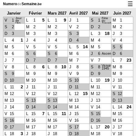
☰
Numero
Semaine
de
.be
Janvier
Février
Mars 2027
Avril 2027
Mai 2027
Juin 2027
Calendrier avec jours fériés et numéro des semaines
Jour
Fête
2027
2027
5
9
V
1
L
1
L
1
J
1
S
1
M
1
de
du
l’An
Travail
À propos de NumeroDeSemaine.be
S
2
M
2
M
2
V
2
D
2
M
2
18
D
3
M
3
M
3
S
3
L
3
J
3
Confidentialité et cookies
1
L
4
J
4
J
4
D
4
M
4
V
4
14
M
5
V
5
V
5
L
5
M
5
S
5
M
6
S
6
S
6
M
6
J
6
D
6
Ascension
23
J
7
D
7
D
7
M
7
V
7
L
7
Victoire
6
10
V
8
L
8
L
8
J
8
S
8
M
8
1945
S
9
M
9
M
9
V
9
D
9
M
9
19
D
10
M
10
M
10
S
10
L
10
J
10
2
L
11
J
11
J
11
D
11
M
11
V
11
15
M
12
V
12
V
12
L
12
M
12
S
12
M
13
S
13
S
13
M
13
J
13
D
13
24
J
14
D
14
D
14
M
14
V
14
L
14
7
11
V
15
L
15
L
15
J
15
S
15
M
15
S
16
M
16
M
16
V
16
D
16
M
16
20
D
17
M
17
M
17
S
17
L
17
J
17
3
L
18
J
18
J
18
D
18
M
18
V
18