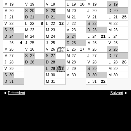
16
M
19
V
19
V
19
L
19
M
19
S
19
M
20
S
20
S
20
M
20
J
20
D
20
25
J
21
D
21
D
21
M
21
V
21
L
21
8
12
V
22
L
22
L
22
J
22
S
22
M
22
S
23
M
23
M
23
V
23
D
23
M
23
21
D
24
M
24
M
24
S
24
L
24
J
24
4
L
25
J
25
J
25
D
25
M
25
V
25
Vendredi
17
M
26
V
26
V
26
L
26
M
26
S
26
Saint
M
27
S
27
S
27
M
27
J
27
D
27
26
J
28
D
28
D
28
M
28
V
28
L
28
Lundi
13
V
29
L
29
J
29
S
29
M
29
de
Pâques
S
30
M
30
V
30
D
30
M
30
22
D
31
M
31
L
31
◄
Précédent
Suivant
►