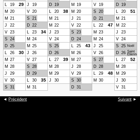
29
L
19
J
19
D
19
M
19
V
19
D
19
38
51
M
20
V
20
L
20
M
20
S
20
L
20
M
21
S
21
M
21
J
21
D
21
M
21
47
J
22
D
22
M
22
V
22
L
22
M
22
34
V
23
L
23
J
23
S
23
M
23
J
23
S
24
M
24
V
24
D
24
M
24
V
24
43
D
25
M
25
S
25
L
25
J
25
S
25
Noël
Saint
30
L
26
J
26
D
26
M
26
V
26
D
26
Etienne
39
52
M
27
V
27
L
27
M
27
S
27
L
27
M
28
S
28
M
28
J
28
D
28
M
28
48
J
29
D
29
M
29
V
29
L
29
M
29
35
V
30
L
30
J
30
S
30
M
30
J
30
S
31
M
31
D
31
V
31
◄
Précédent
Suivant
►