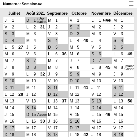
☰
Numero
Semaine
de
.be
Juillet
Août 2021
Septembre
Octobre
Novembre
Décembre
Calendrier avec jours fériés et numéro des semaines
Fête
2021
2021
2021
2021
2021
44
J
1
D
1
M
1
V
1
L
1
M
1
Toussaint
nationale
À propos de NumeroDeSemaine.be
31
V
2
L
2
J
2
S
2
M
2
J
2
S
3
M
3
V
3
D
3
M
3
V
3
Confidentialité et cookies
40
D
4
M
4
S
4
L
4
J
4
S
4
27
L
5
J
5
D
5
M
5
V
5
D
5
36
49
M
6
V
6
L
6
M
6
S
6
L
6
M
7
S
7
M
7
J
7
D
7
M
7
Immacu
45
J
8
D
8
M
8
V
8
L
8
M
8
Concept
32
V
9
L
9
J
9
S
9
M
9
J
9
S
10
M
10
V
10
D
10
M
10
V
10
41
D
11
M
11
S
11
L
11
J
11
S
11
28
L
12
J
12
D
12
M
12
V
12
D
12
37
50
M
13
V
13
L
13
M
13
S
13
L
13
M
14
S
14
M
14
J
14
D
14
M
14
46
J
15
D
15
M
15
V
15
L
15
M
15
Assomption
33
V
16
L
16
J
16
S
16
M
16
J
16
S
17
M
17
V
17
D
17
M
17
V
17
42
D
18
M
18
S
18
L
18
J
18
S
18