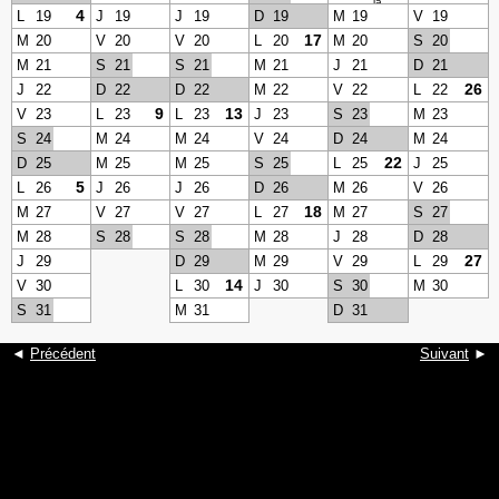
la
Reine
4
L
19
J
19
J
19
D
19
M
19
V
19
17
M
20
V
20
V
20
L
20
M
20
S
20
M
21
S
21
S
21
M
21
J
21
D
21
26
J
22
D
22
D
22
M
22
V
22
L
22
9
13
V
23
L
23
L
23
J
23
S
23
M
23
S
24
M
24
M
24
V
24
D
24
M
24
22
D
25
M
25
M
25
S
25
L
25
J
25
5
L
26
J
26
J
26
D
26
M
26
V
26
18
M
27
V
27
V
27
L
27
M
27
S
27
M
28
S
28
S
28
M
28
J
28
D
28
27
J
29
D
29
M
29
V
29
L
29
14
V
30
L
30
J
30
S
30
M
30
S
31
M
31
D
31
◄
Précédent
Suivant
►