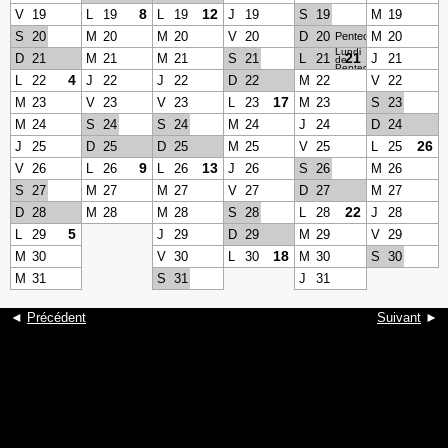
8
12
V
19
L
19
L
19
J
19
S
19
M
19
S
20
M
20
M
20
V
20
D
20
M
20
Pentecôte
Lundi
21
D
21
M
21
M
21
S
21
L
21
J
21
de
Pentecôte
4
L
22
J
22
J
22
D
22
M
22
V
22
17
M
23
V
23
V
23
L
23
M
23
S
23
M
24
S
24
S
24
M
24
J
24
D
24
26
J
25
D
25
D
25
M
25
V
25
L
25
9
13
V
26
L
26
L
26
J
26
S
26
M
26
S
27
M
27
M
27
V
27
D
27
M
27
22
D
28
M
28
M
28
S
28
L
28
J
28
5
L
29
J
29
D
29
M
29
V
29
18
M
30
V
30
L
30
M
30
S
30
M
31
S
31
J
31
◄
Précédent
Suivant
►