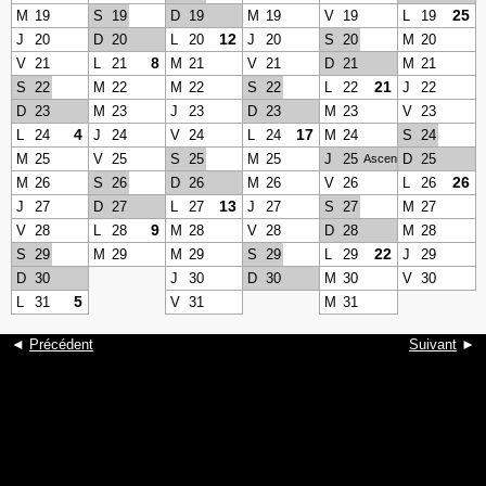
25
M
19
S
19
D
19
M
19
V
19
L
19
12
J
20
D
20
L
20
J
20
S
20
M
20
8
V
21
L
21
M
21
V
21
D
21
M
21
21
S
22
M
22
M
22
S
22
L
22
J
22
D
23
M
23
J
23
D
23
M
23
V
23
4
17
L
24
J
24
V
24
L
24
M
24
S
24
M
25
V
25
S
25
M
25
J
25
D
25
Ascension
26
M
26
S
26
D
26
M
26
V
26
L
26
13
J
27
D
27
L
27
J
27
S
27
M
27
9
V
28
L
28
M
28
V
28
D
28
M
28
22
S
29
M
29
M
29
S
29
L
29
J
29
D
30
J
30
D
30
M
30
V
30
5
L
31
V
31
M
31
◄
Précédent
Suivant
►