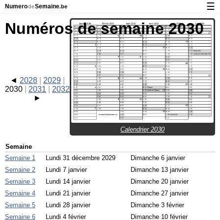
☰
Numero
Semaine
de
.be
Calendrier avec jours fériés et numéro des semaines
Numéros de semaine 2030
À propos de NumeroDeSemaine.be
Confidentialité et cookies
2028
2029
2030
2031
2032
Calendrier 2030
Semaine
Semaine 1
Lundi 31 décembre 2029
Dimanche 6 janvier
Semaine 2
Lundi 7 janvier
Dimanche 13 janvier
Semaine 3
Lundi 14 janvier
Dimanche 20 janvier
Semaine 4
Lundi 21 janvier
Dimanche 27 janvier
Semaine 5
Lundi 28 janvier
Dimanche 3 février
Semaine 6
Lundi 4 février
Dimanche 10 février