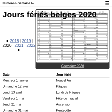
☰
Numero
Semaine
de
.be
Calendrier avec jours fériés et numéro des semaines
Jours fériés belges 2020
À propos de NumeroDeSemaine.be
Confidentialité et cookies
2018
2019
2020
2021
2022
Calendrier 2020
Date
Jour férié
Mercredi 1 janvier
Nouvel An
Dimanche 12 avril
Pâques
Lundi 13 avril
Lundi de Pâques
Vendredi 1 mai
Fête du Travail
Jeudi 21 mai
Ascension
Dimanche 31 mai
Pentecôte