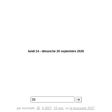
lundi 14 – dimanche 20 septembre 2026
➜
par exemple,
35
,
4 2027
,
23 nov.
ou
la toussaint 2027
.