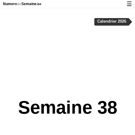
☰
Numero
Semaine
de
.be
Calendrier avec jours fériés et numéro des semaines
Calendrier 2026
À propos de NumeroDeSemaine.be
Confidentialité et cookies
Semaine 38