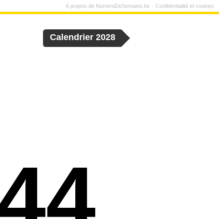
À propos de NumeroDeSemaine.be
Confidentialité et cookies
Calendrier 2028
44