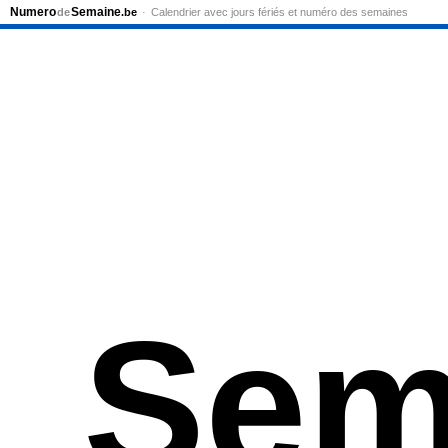
Numero
Semaine
de
.be
Calendrier avec jours fériés et numéro des semaines
Sem