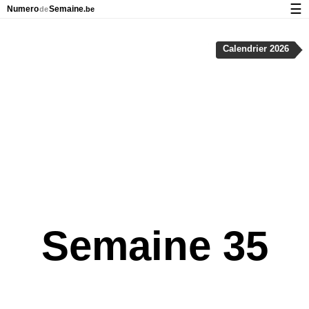
☰
Numero
Semaine
de
.be
Calendrier avec jours fériés et numéro des semaines
Calendrier 2026
À propos de NumeroDeSemaine.be
Confidentialité et cookies
Semaine 35