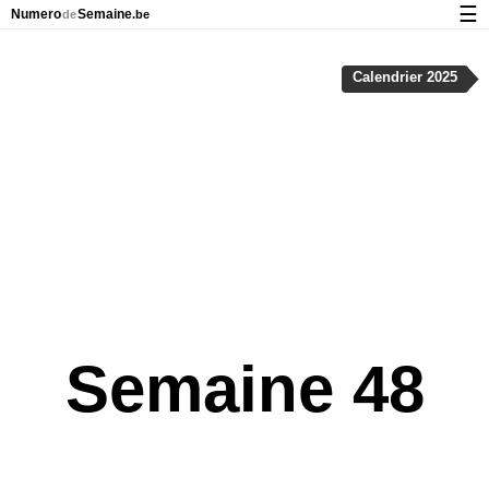
☰
Numero
Semaine
de
.be
Calendrier avec jours fériés et numéro des semaines
Calendrier 2025
À propos de NumeroDeSemaine.be
Confidentialité et cookies
Semaine 48