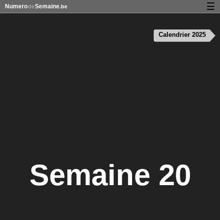
☰
Numero
Semaine
de
.be
Calendrier avec jours fériés et numéro des semaines
Calendrier 2025
À propos de NumeroDeSemaine.be
Confidentialité et cookies
Semaine 20