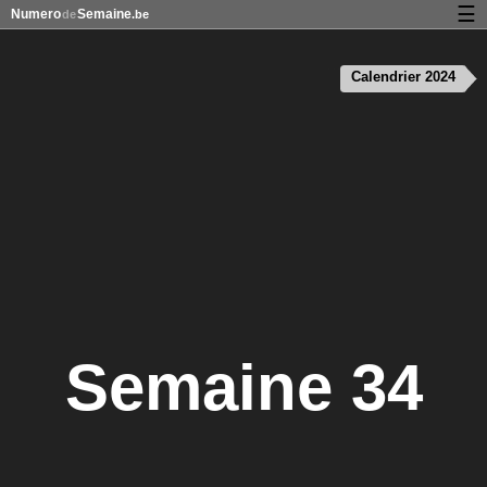
☰
Numero
Semaine
de
.be
Calendrier avec jours fériés et numéro des semaines
Calendrier 2024
À propos de NumeroDeSemaine.be
Confidentialité et cookies
Semaine 34