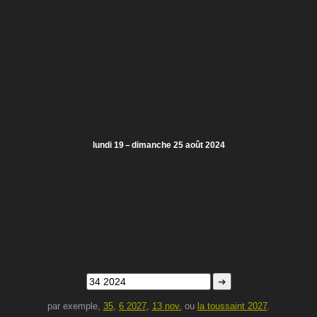
lundi 19 – dimanche 25 août 2024
➜
par exemple,
35
,
6 2027
,
13 nov.
ou
la toussaint 2027
.