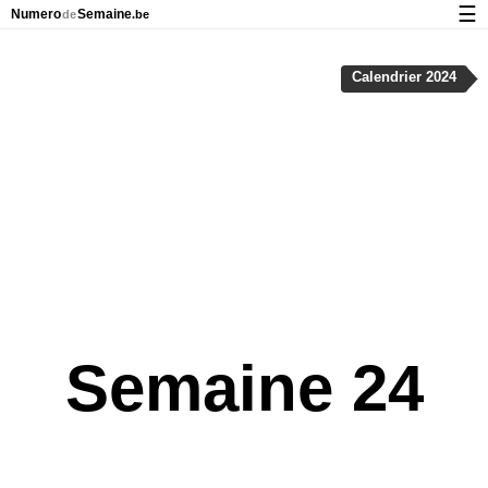
☰
Numero
Semaine
de
.be
Calendrier avec jours fériés et numéro des semaines
Calendrier 2024
À propos de NumeroDeSemaine.be
Confidentialité et cookies
Semaine 24