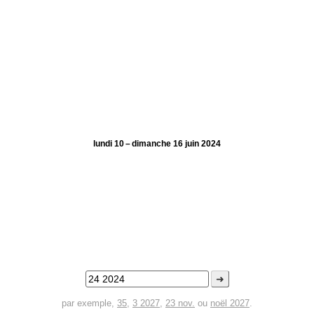
lundi 10 – dimanche 16 juin 2024
➜
par exemple,
35
,
3 2027
,
23 nov.
ou
noël 2027
.