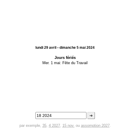
lundi 29 avril – dimanche 5 mai 2024
Jours fériés
Mer. 1 mai:
Fête du Travail
➜
par exemple,
35
,
4 2027
,
15 nov.
ou
assomption 2027
.