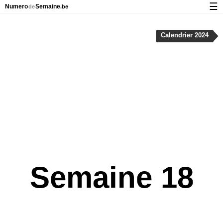
☰
Numero
Semaine
de
.be
Calendrier avec jours fériés et numéro des semaines
Calendrier 2024
À propos de NumeroDeSemaine.be
Confidentialité et cookies
Semaine 18